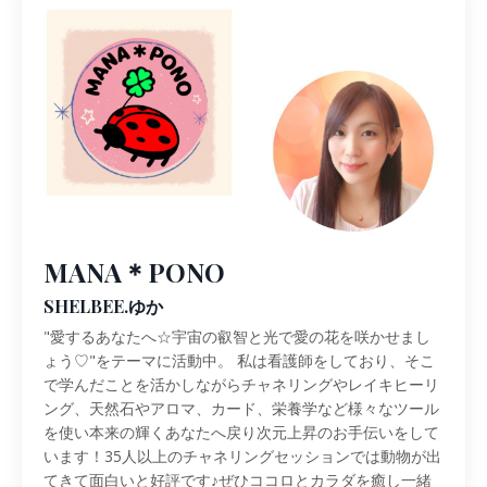
MANA＊PONO
SHELBEE.ゆか
"愛するあなたへ☆宇宙の叡智と光で愛の花を咲かせまし
ょう♡"をテーマに活動中。 私は看護師をしており、そこ
で学んだことを活かしながらチャネリングやレイキヒーリ
ング、天然石やアロマ、カード、栄養学など様々なツール
を使い本来の輝くあなたへ戻り次元上昇のお手伝いをして
います！35人以上のチャネリングセッションでは動物が出
てきて面白いと好評です♪ぜひココロとカラダを癒し一緒