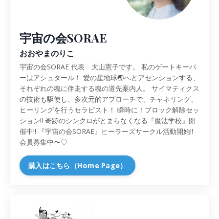
宇宙の会SORAE
おおやまのりこ
宇宙の会SORAE 代表 大山憲子です。 私のゲートキーパ
ーはアシュタール！ 愛の星地球🌏へとアセンションする、
それぞれの魂に伴走する魂の道先案内人。 サイマティクス
の技術も駆使し、多次元的アプローチで、チャネリング、
ヒーリングを行うセラピスト！ 瞬時に！ブロック解除セッ
ション‼️ 奇跡のシンクロがとまらなくなる『魔法学校』開
催中‼️ 『宇宙の会SORAE』ヒーラーズサークル活動開始‼️
会員募集中〜♡
購入はこちら（Home Page）