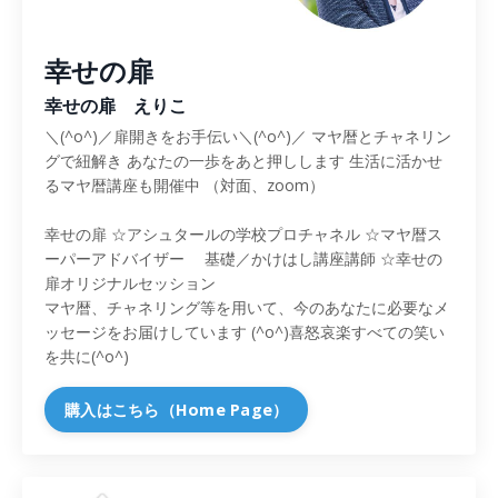
幸せの扉
幸せの扉 えりこ
＼(^o^)／扉開きをお手伝い＼(^o^)／ マヤ暦とチャネリン
グで紐解き あなたの一歩をあと押しします 生活に活かせ
るマヤ暦講座も開催中 （対面、zoom）
幸せの扉 ☆アシュタールの学校プロチャネル ☆マヤ暦ス
ーパーアドバイザー 基礎／かけはし講座講師 ☆幸せの
扉オリジナルセッション
マヤ暦、チャネリング等を用いて、今のあなたに必要なメ
ッセージをお届けしています (^o^)喜怒哀楽すべての笑い
を共に(^o^)
購入はこちら（Home Page）