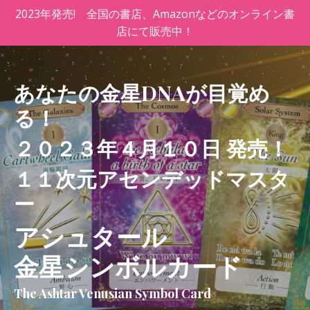
2023年発売! 全国の書店、Amazonなどのオンライン書
店にて販売中！
あなたの金星DNAが目覚め
る！
２０２３年４月１０日 発売！
１１次元アセンデッドマスタ
ー
アシュタール
金星シンボルカード
The Ashtar Venusian Symbol Card