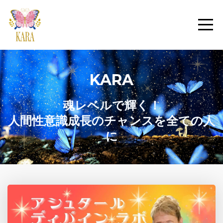
KARA
魂レベルで輝く！
人間性意識成長のチャンスを全ての人
に