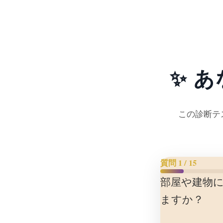
✨ 
この診断テ
質問
1
/ 15
部屋や建物
ますか？